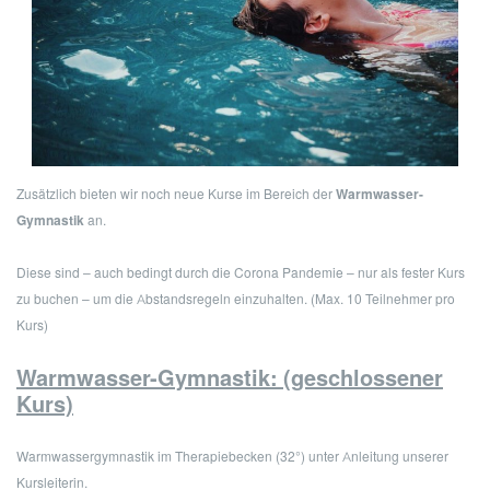
Zusätzlich bieten wir noch neue Kurse im Bereich der
Warmwasser-
Gymnastik
an.
Diese sind – auch bedingt durch die Corona Pandemie – nur als fester Kurs
zu buchen – um die Abstandsregeln einzuhalten. (Max. 10 Teilnehmer pro
Kurs)
Warmwasser-Gymnastik:
(geschlossener
Kurs)
Warmwassergymnastik im Therapiebecken (32°) unter Anleitung unserer
Kursleiterin.