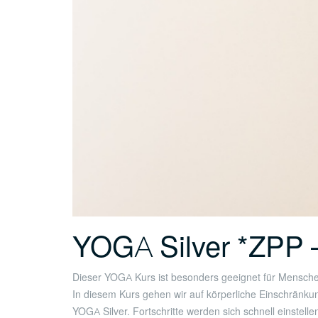
YOGA Silver *ZPP 
Dieser YOGA Kurs ist besonders geeignet für Mensch
In diesem Kurs gehen wir auf körperliche Einschrän
YOGA Silver. Fortschritte werden sich schnell einstel