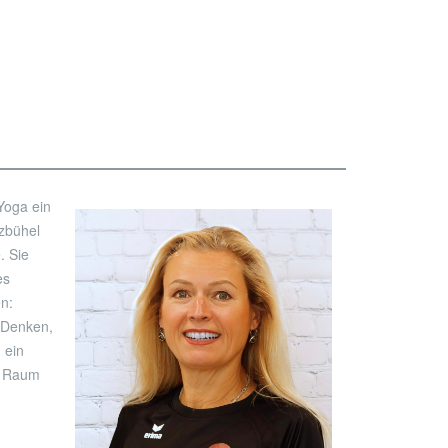
 Yoga ein
tzbühel
. Sie
es
en:
 Denken,
 ein
im Raum