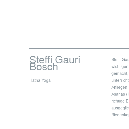
Steffi Gauri
Steffi Ga
Bosch
wichtiger
gemacht,
Hatha Yoga
unterrich
Anliegen 
Asanas (
richtige 
ausgeglic
Biedenko