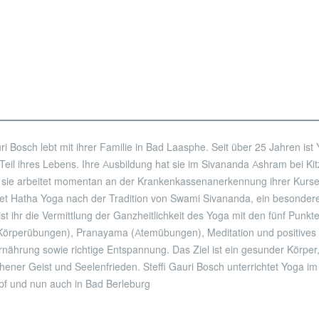
uri Bosch lebt mit ihrer Familie in Bad Laasphe. Seit über 25 Jahren ist
 Teil ihres Lebens. Ihre Ausbildung hat sie im Sivananda Ashram bei Ki
 sie arbeitet momentan an der Krankenkassenanerkennung ihrer Kurse
tet Hatha Yoga nach der Tradition von Swami Sivananda, ein besonder
ist ihr die Vermittlung der Ganzheitlichkeit des Yoga mit den fünf Punkt
Körperübungen), Pranayama (Atemübungen), Meditation und positives
Ernährung sowie richtige Entspannung. Das Ziel ist ein gesunder Körper,
hener Geist und Seelenfrieden. Steffi Gauri Bosch unterrichtet Yoga 
pf und nun auch in Bad Berleburg