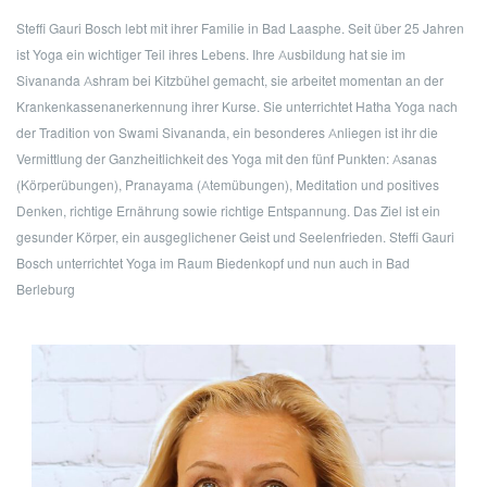
Steffi Gauri Bosch lebt mit ihrer Familie in Bad Laasphe. Seit über 25 Jahren
ist Yoga ein wichtiger Teil ihres Lebens. Ihre Ausbildung hat sie im
Sivananda Ashram bei Kitzbühel gemacht, sie arbeitet momentan an der
Krankenkassenanerkennung ihrer Kurse. Sie unterrichtet Hatha Yoga nach
der Tradition von Swami Sivananda, ein besonderes Anliegen ist ihr die
Vermittlung der Ganzheitlichkeit des Yoga mit den fünf Punkten: Asanas
(Körperübungen), Pranayama (Atemübungen), Meditation und positives
Denken, richtige Ernährung sowie richtige Entspannung. Das Ziel ist ein
gesunder Körper, ein ausgeglichener Geist und Seelenfrieden. Steffi Gauri
Bosch unterrichtet Yoga im Raum Biedenkopf und nun auch in Bad
Berleburg